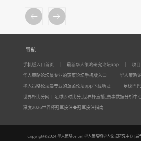
导航
手机版入口首页
最新华人策略研究论坛app
项目
华人策略论坛最专业的菠菜论坛手机版入口
华人策略
华人策略论坛最专业的菠菜论坛app下载地址
足球巴巴
世界杯比分网 | 足球即时比分_世界杯直播_赛事数据分析中
深度2026世界杯冠军投注◆冠军投注指南
Copyright©2024 华人策略celue|华人策略和华人论坛研究中心