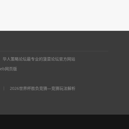
华人策略论坛最专业的菠菜论坛官方网站
eb网页版
2026世界杯胜负竞猜—竞猜玩法解析