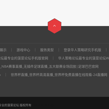
展示
游戏中心
服务类型
登录华人策略研究手机版
论坛最专业的菠菜论坛手机版官网
华人策略论坛最专业的菠菜论坛W
_NBA赛事直播_无插件足球直播_五大联赛全场回放|足球巴巴官网
心
世界杯直播_世界杯高清直播_世界杯免费直播在线观看-24直播网
|最专业的菠菜论坛 版权所有
XML地图
网站统计