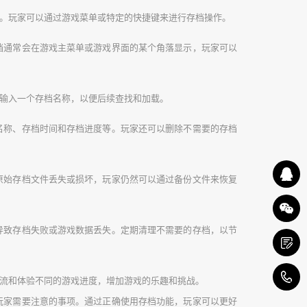
发。玩家可以通过游戏菜单或特定的快捷键来进行存档操作。
存档通常会在游戏主菜单或游戏界面的某个角落显示，玩家可以
输入一个存档名称，以便后续查找和加载。
档名称、存档时间和存档进度等。玩家还可以删除不需要的存档
原始存档文件丢失或损坏，玩家仍然可以通过备份文件来恢复
导致存档失败或游戏数据丢失。定期清理不需要的存档，以节
1
交流和体验不同的游戏进度，增加游戏的乐趣和挑战。
是玩家需要注意的事项。通过正确使用存档功能，玩家可以更好